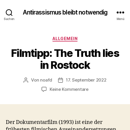
Antirassismus bleibt notwendig
Suchen
Menü
Kategorien
ALLGEMEIN
Filmtipp: The Truth lies
in Rostock
Von
noafd
17. September 2022
Beitragsautor
Veröffentlichungsdatum
zu
Keine Kommentare
Filmtipp:
The
Truth
lies
in
Der Dokumentarfilm (1993) ist eine der
Rostock
frühesten filmischen Auseinandersetzungen